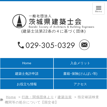
(建築士法第22条の４に基づく団体)
Home
入会メリット
建築士免許申請
書籍･保険
(けんばい等)
お役立ち情報
アクセス
Home
>
行政・関係団体より
/
建築法規
>
指定確認検査
機関等の処分について【国交省】