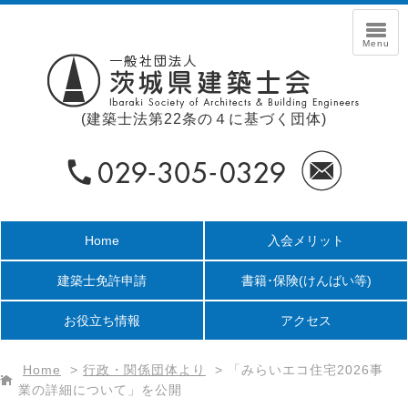
(建築士法第22条の４に基づく団体)
Home
入会メリット
建築士免許申請
書籍･保険
(けんばい等)
お役立ち情報
アクセス
Home
>
行政・関係団体より
>
「みらいエコ住宅2026事
業の詳細について」を公開