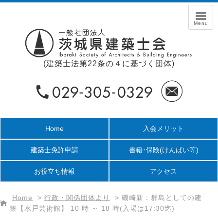
(建築士法第22条の４に基づく団体)
Home
入会メリット
建築士免許申請
書籍･保険
(けんばい等)
お役立ち情報
アクセス
Home
>
行政・関係団体より
>
磯崎新：群島としての建
築【水戸芸術館】 10 時 ～ 18 時(入場は17:30迄)