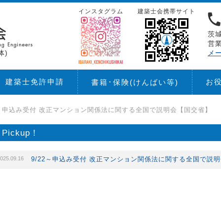
インスタグラム
建築士会携帯サイト
茨城
営業
体)
メ
建築士免許申請
お
書籍･保険
(けんばい等)
2～申込み受付 改正マンション関係法に関する全国で説明会【国交省】
Pickup！
025.09.16
9/22～申込み受付 改正マンション関係法に関する全国で説