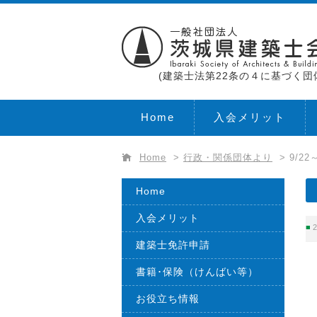
(建築士法第22条の４に基づく団
Home
入会メリット
Home
>
行政・関係団体より
>
9/2
Home
入会メリット
2
建築士免許申請
書籍･保険（けんばい等）
お役立ち情報