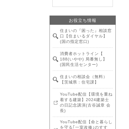
お役立ち情報
住まいの『困った』相談窓
口【住まいるダイヤル】
(国の指定窓口)
消費者ホットライン【
188(いやや) 局番無し】
(国民生活センター)
住まいの相談会（無料）
【茨城県：住宅課】
YouTube配信【環境を重ね
着する建築】2024建築士
の日記念講演(古谷誠章 会
長)
YouTube配信【命と暮らし
を守る｢一室改修｣のすす