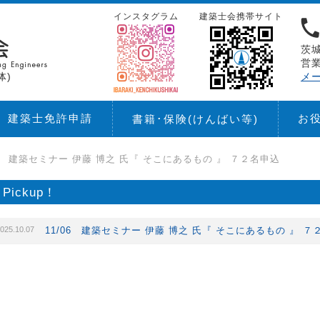
インスタグラム
建築士会携帯サイト
茨城
営業
体)
メ
建築士免許申請
お
書籍･保険
(けんばい等)
06 建築セミナー 伊藤 博之 氏『 そこにあるもの 』 ７２名申込
Pickup！
025.10.07
11/06 建築セミナー 伊藤 博之 氏『 そこにあるもの 』 ７