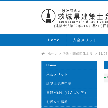
(建築士法第22条の４に基づく団
Home
入会メリット
Home
>
行政・関係団体より
>
11/
Home
入会メリット
2
建築士免許申請
書籍･保険（けんばい等）
お役立ち情報