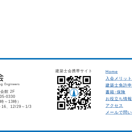
建築士会携帯サイト
Home
入会メリット
建築士免許申
会館 2F
書籍･保険
05-0330
お役立ち情報
時～13時）
アクセス
6、12/29～1/3
メールで問い