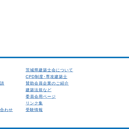
茨城県建築士会について
CPD制度･専攻建築士
請
賛助会員企業のご紹介
建築法規など
委員会用ページ
リンク集
合わせ
受験情報