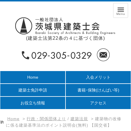
(建築士法第22条の４に基づく団体)
Home
入会メリット
建築士免許申請
書籍･保険
(けんばい等)
お役立ち情報
アクセス
Home
>
行政・関係団体より
/
建築法規
>
建築物の改修
に係る建築基準法のポイント説明会(無料) 【国交省】