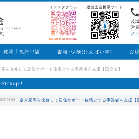
インスタグラム
建築士会携帯サイト
茨城
営業
体)
メ
建築士免許申請
お
書籍･保険
(けんばい等)
家等を改修して居住サポート住宅とする事業者を支援【国交省】
Pickup！
025.08.04
空き家等を改修して居住サポート住宅とする事業者を支援【