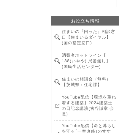
お役立ち情報
住まいの『困った』相談窓
口【住まいるダイヤル】
(国の指定窓口)
消費者ホットライン【
188(いやや) 局番無し】
(国民生活センター)
住まいの相談会（無料）
【茨城県：住宅課】
YouTube配信【環境を重ね
着する建築】2024建築士
の日記念講演(古谷誠章 会
長)
YouTube配信【命と暮らし
を守る｢一室改修｣のすす