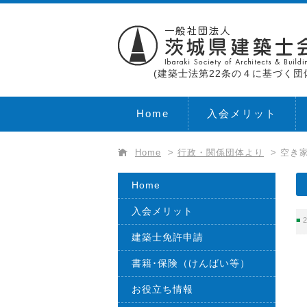
(建築士法第22条の４に基づく団
Home
入会メリット
Home
>
行政・関係団体より
>
空き
Home
入会メリット
2
建築士免許申請
書籍･保険（けんばい等）
お役立ち情報