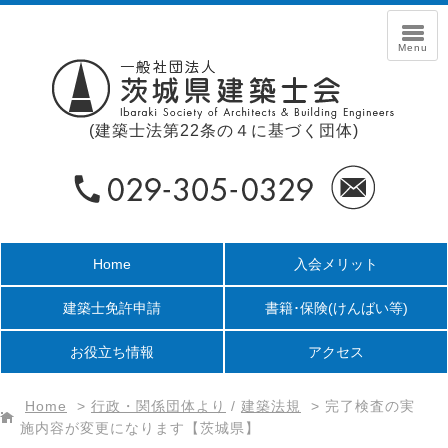
(建築士法第22条の４に基づく団体)
Home
入会メリット
建築士免許申請
書籍･保険
(けんばい等)
お役立ち情報
アクセス
Home
>
行政・関係団体より
/
建築法規
>
完了検査の実
施内容が変更になります【茨城県】