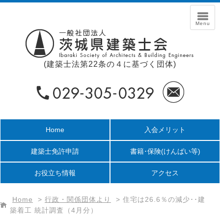
(建築士法第22条の４に基づく団体)
Home
入会メリット
建築士免許申請
書籍･保険
(けんばい等)
お役立ち情報
アクセス
Home
>
行政・関係団体より
>
住宅は26.6％の減少･･建
築着工 統計調査（4月分）