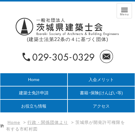
(建築士法第22条の４に基づく団体)
Home
入会メリット
建築士免許申請
書籍･保険
(けんばい等)
お役立ち情報
アクセス
Home
>
行政・関係団体より
>
茨城県が開発許可権限を
有する市町村図