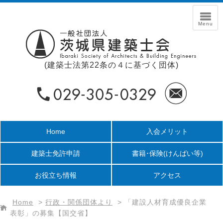
(建築士法第22条の４に基づく団体)
Home
入会メリット
建築士免許申請
書籍･保険
(けんばい等)
お役立ち情報
アクセス
Home
>
行政・関係団体より
>
「建設人材育成優良企業
表彰」の募集【国交省】