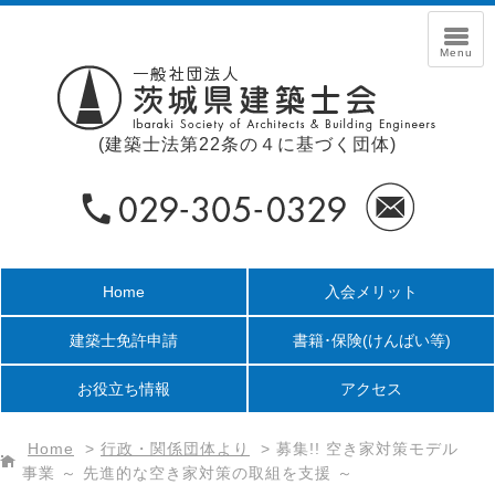
(建築士法第22条の４に基づく団体)
Home
入会メリット
建築士免許申請
書籍･保険
(けんばい等)
お役立ち情報
アクセス
Home
>
行政・関係団体より
>
募集!! 空き家対策モデル
事業 ～ 先進的な空き家対策の取組を支援 ～