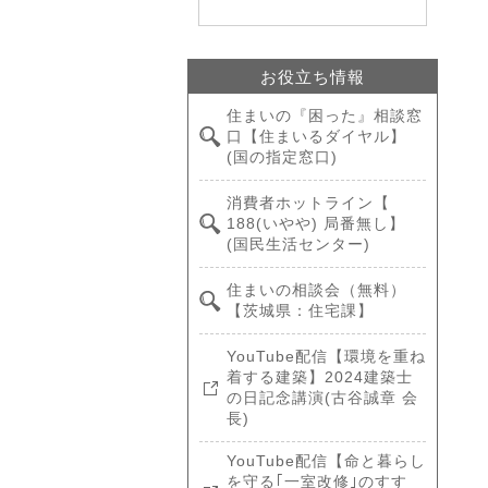
お役立ち情報
住まいの『困った』相談窓
口【住まいるダイヤル】
(国の指定窓口)
消費者ホットライン【
188(いやや) 局番無し】
(国民生活センター)
住まいの相談会（無料）
【茨城県：住宅課】
YouTube配信【環境を重ね
着する建築】2024建築士
の日記念講演(古谷誠章 会
長)
YouTube配信【命と暮らし
を守る｢一室改修｣のすす