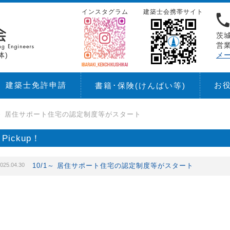
インスタグラム
建築士会携帯サイト
茨城
営業
体)
メ
建築士免許申請
お
書籍･保険
(けんばい等)
1～ 居住サポート住宅の認定制度等がスタート
Pickup！
025.04.30
10/1～ 居住サポート住宅の認定制度等がスタート