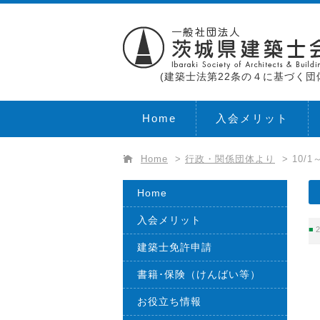
(建築士法第22条の４に基づく団
Home
入会メリット
Home
>
行政・関係団体より
>
10/
Home
入会メリット
2
建築士免許申請
書籍･保険（けんばい等）
お役立ち情報