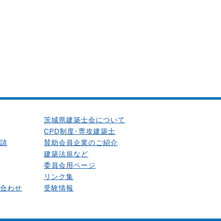
茨城県建築士会について
CPD制度･専攻建築士
請
賛助会員企業のご紹介
建築法規など
委員会用ページ
リンク集
合わせ
受験情報