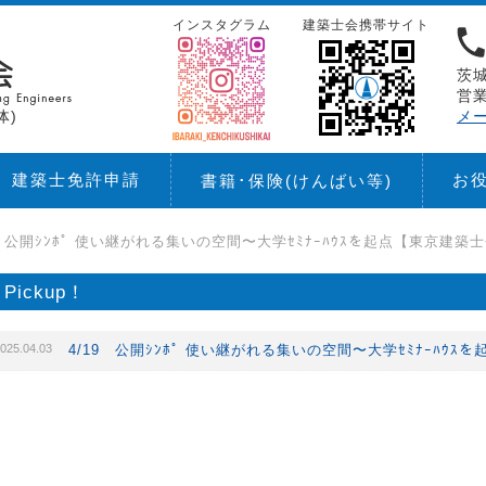
インスタグラム
建築士会携帯サイト
茨城
営業
体)
メ
建築士免許申請
お
書籍･保険
(けんばい等)
9 公開ｼﾝﾎﾟ 使い継がれる集いの空間〜大学ｾﾐﾅｰﾊｳｽを起点【東京建築
Pickup！
025.04.03
4/19 公開ｼﾝﾎﾟ 使い継がれる集いの空間〜大学ｾﾐﾅｰﾊｳ