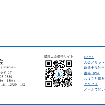
建築士会携帯サイト
Home
入会メリット
建築士免許申
会館 2F
書籍･保険
05-0330
お役立ち情報
時～13時）
アクセス
6、12/29～1/3
メールで問い