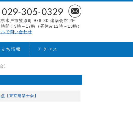
県水戸市笠原町 978-30 建築会館 2F
時間：9時～17時（昼休み12時～13時）
ールで問い合わせ
役立ち情報
アクセス
士会】
ｽを起点【東京建築士会】