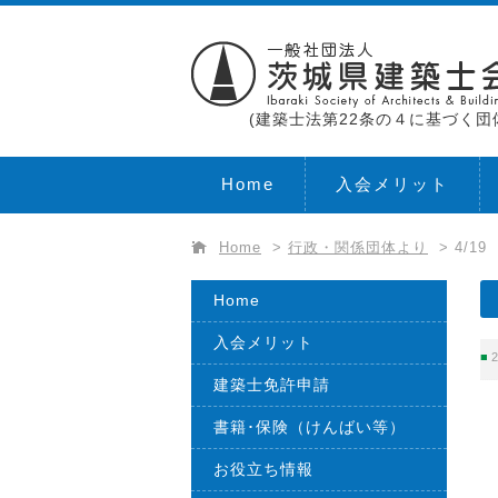
(建築士法第22条の４に基づく団
Home
入会メリット
Home
>
行政・関係団体より
>
4/1
Home
入会メリット
2
建築士免許申請
書籍･保険（けんばい等）
お役立ち情報