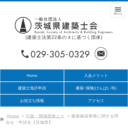
(建築士法第22条の４に基づく団体)
Home
入会メリット
建築士免許申請
書籍･保険
(けんばい等)
お役立ち情報
アクセス
Home
>
行政・関係団体より
>
建築確認事務に関する問
合せ・申請先【茨城県】