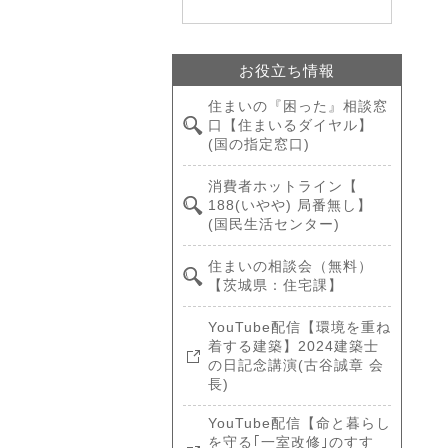
お役立ち情報
住まいの『困った』相談窓
口【住まいるダイヤル】
(国の指定窓口)
消費者ホットライン【
188(いやや) 局番無し】
(国民生活センター)
住まいの相談会（無料）
【茨城県：住宅課】
YouTube配信【環境を重ね
着する建築】2024建築士
の日記念講演(古谷誠章 会
長)
YouTube配信【命と暮らし
を守る｢一室改修｣のすす