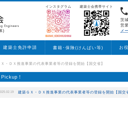
インスタグラム
建築士会携帯サイト
茨城
営業
体)
メ
建築士免許申請
お
書籍･保険
(けんばい等)
ＧＸ・ＤＸ推進事業の代表事業者等の登録を開始【国交省】
Pickup！
025.02.19
建築ＧＸ・ＤＸ推進事業の代表事業者等の登録を開始【国交