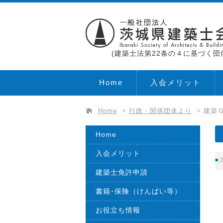
(建築士法第22条の４に基づく団
Home
入会メリット
Home
>
行政・関係団体より
>
建築
Home
入会メリット
2
建築士免許申請
書籍･保険（けんばい等）
お役立ち情報