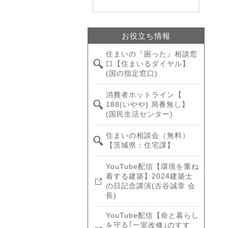
お役立ち情報
住まいの『困った』相談窓
口【住まいるダイヤル】
(国の指定窓口)
消費者ホットライン【
188(いやや) 局番無し】
(国民生活センター)
住まいの相談会（無料）
【茨城県：住宅課】
YouTube配信【環境を重ね
着する建築】2024建築士
の日記念講演(古谷誠章 会
長)
YouTube配信【命と暮らし
を守る｢一室改修｣のすす