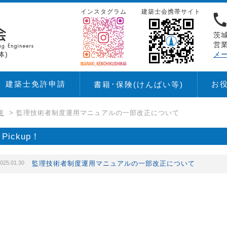
インスタグラム
建築士会携帯サイト
茨城
営業
体)
メ
建築士免許申請
お
書籍･保険
(けんばい等)
規
>
監理技術者制度運用マニュアルの一部改正について
Pickup！
025.01.30
監理技術者制度運用マニュアルの一部改正について