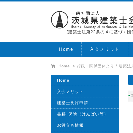
(建築士法第22条の４に基づく団
Home
入会メリット
Home
>
行政・関係団体より
/
建築法
Home
入会メリット
2
建築士免許申請
書籍･保険（けんばい等）
お役立ち情報