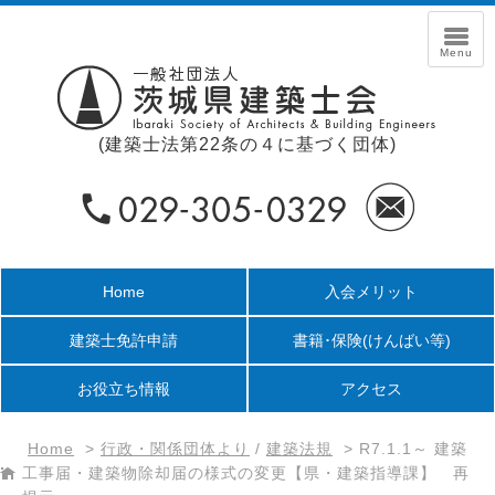
(建築士法第22条の４に基づく団体)
Home
入会メリット
建築士免許申請
書籍･保険
(けんばい等)
お役立ち情報
アクセス
Home
>
行政・関係団体より
/
建築法規
>
R7.1.1～ 建築
工事届・建築物除却届の様式の変更【県・建築指導課】 再