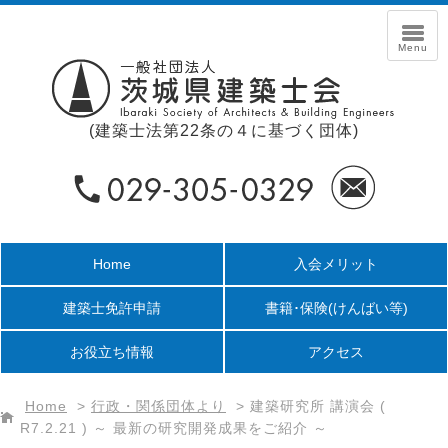
(建築士法第22条の４に基づく団体)
Home
入会メリット
建築士免許申請
書籍･保険
(けんばい等)
お役立ち情報
アクセス
Home
>
行政・関係団体より
>
建築研究所 講演会 (
R7.2.21 ) ～ 最新の研究開発成果をご紹介 ～