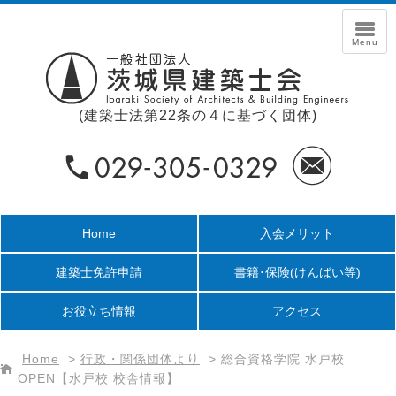
(建築士法第22条の４に基づく団体)
Home
入会メリット
建築士免許申請
書籍･保険
(けんばい等)
お役立ち情報
アクセス
Home
>
行政・関係団体より
>
総合資格学院 水戸校
OPEN【水戸校 校舎情報】