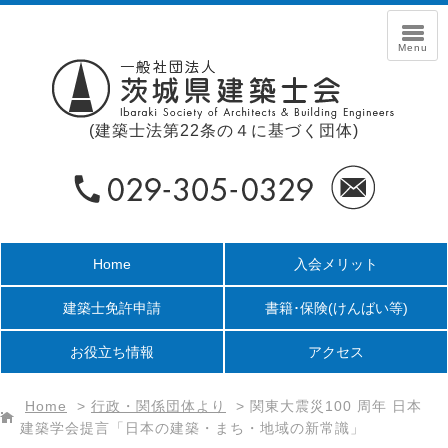
(建築士法第22条の４に基づく団体)
Home
入会メリット
建築士免許申請
書籍･保険
(けんばい等)
お役立ち情報
アクセス
Home
>
行政・関係団体より
>
関東大震災100 周年 日本
建築学会提言「日本の建築・まち・地域の新常識」