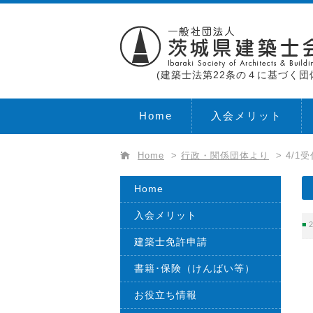
(建築士法第22条の４に基づく団
Home
入会メリット
Home
>
行政・関係団体より
>
4/
Home
入会メリット
2
建築士免許申請
書籍･保険（けんばい等）
お役立ち情報