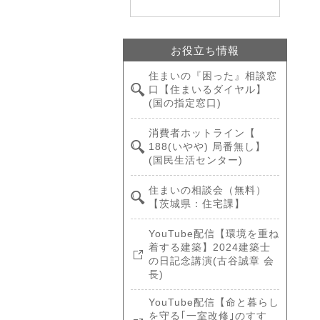
お役立ち情報
住まいの『困った』相談窓
口【住まいるダイヤル】
(国の指定窓口)
消費者ホットライン【
188(いやや) 局番無し】
(国民生活センター)
住まいの相談会（無料）
【茨城県：住宅課】
YouTube配信【環境を重ね
着する建築】2024建築士
の日記念講演(古谷誠章 会
長)
YouTube配信【命と暮らし
を守る｢一室改修｣のすす