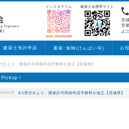
インスタグラム
建築士会携帯サイト
茨城
営業
体)
メ
建築士免許申請
お
書籍･保険
(けんばい等)
1受付分より、開発許可関係申請手数料が改正【茨城県】
Pickup！
024.03.28
4/1受付分より、開発許可関係申請手数料が改正【茨城県】