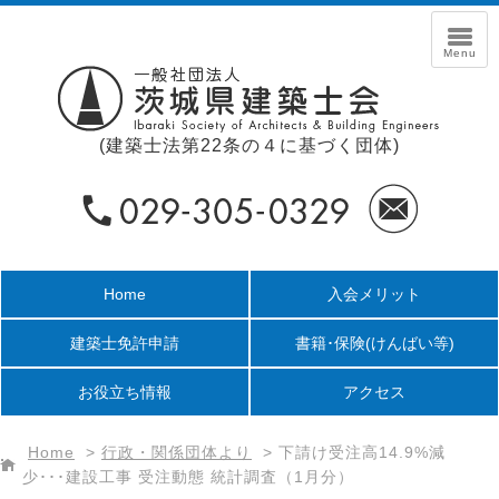
(建築士法第22条の４に基づく団体)
Home
入会メリット
建築士免許申請
書籍･保険
(けんばい等)
お役立ち情報
アクセス
Home
>
行政・関係団体より
>
下請け受注高14.9%減
少･･･建設工事 受注動態 統計調査（1月分）