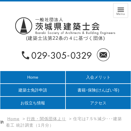
(建築士法第22条の４に基づく団体)
Home
入会メリット
建築士免許申請
書籍･保険
(けんばい等)
お役立ち情報
アクセス
Home
>
行政・関係団体より
>
住宅は7.5％減少･･･建築
着工 統計調査（1月分）