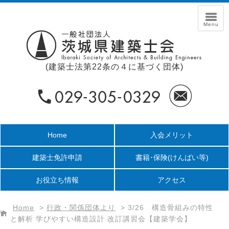
(建築士法第22条の４に基づく団体)
Home
入会メリット
建築士免許申請
書籍･保険
(けんばい等)
お役立ち情報
アクセス
Home
>
行政・関係団体より
>
3/26 構造骨組みの特性
と解析 学びやすい構造設計 改訂講習会【建築学会】