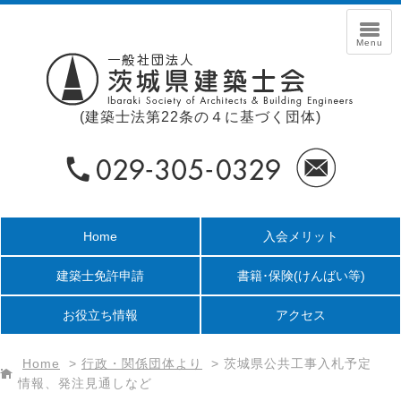
(建築士法第22条の４に基づく団体)
Home
入会メリット
建築士免許申請
書籍･保険
(けんばい等)
お役立ち情報
アクセス
Home
>
行政・関係団体より
>
茨城県公共工事入札予定
情報、発注見通しなど