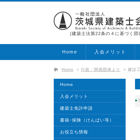
(建築士法第22条の４に基づく団
Home
入会メリット
Home
>
行政・関係団体より
>
建設
Home
入会メリット
2
建築士免許申請
書籍･保険（けんばい等）
お役立ち情報