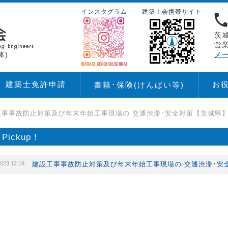
インスタグラム
建築士会携帯サイト
茨城
営業
体)
メ
建築士免許申請
お
書籍･保険
(けんばい等)
工事事故防止対策及び年末年始工事現場の 交通渋滞･安全対策【茨城県
Pickup！
023.12.19
建設工事事故防止対策及び年末年始工事現場の 交通渋滞･安