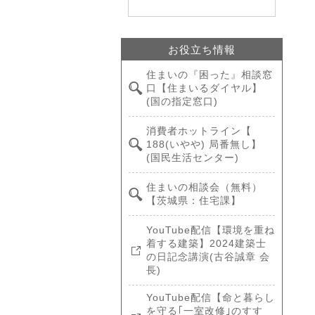
お役立ち情報
住まいの『困った』相談窓
口【住まいるダイヤル】
(国の指定窓口)
消費者ホットライン【
188(いやや) 局番無し】
(国民生活センター)
住まいの相談会（無料）
【茨城県：住宅課】
YouTube配信【環境を重ね
着する建築】2024建築士
の日記念講演(古谷誠章 会
長)
YouTube配信【命と暮らし
を守る｢一室改修｣のすす