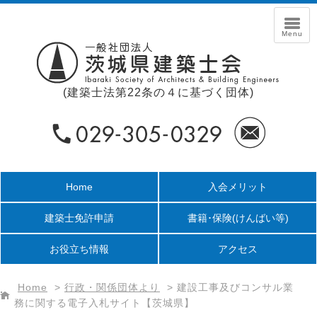
(建築士法第22条の４に基づく団体)
Home
入会メリット
建築士免許申請
書籍･保険
(けんばい等)
お役立ち情報
アクセス
Home
>
行政・関係団体より
>
建設工事及びコンサル業
務に関する電子入札サイト【茨城県】