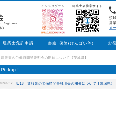
インスタグラム
建築士会携帯サイト
茨城
営業
体)
メ
建築士免許申請
お
書籍･保険
(けんばい等)
18 建設業の労働時間等説明会の開催について【茨城県】
Pickup！
023.07.12
8/18 建設業の労働時間等説明会の開催について【茨城県】