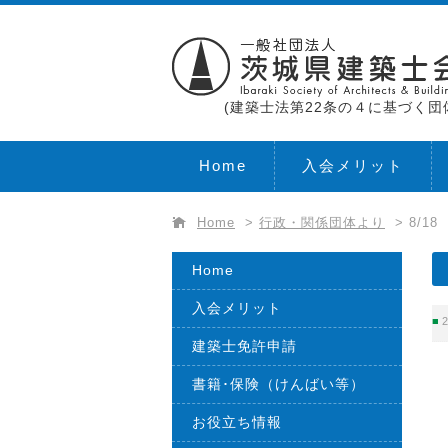
(建築士法第22条の４に基づく団
Home
入会メリット
Home
>
行政・関係団体より
>
8/
Home
入会メリット
2
建築士免許申請
書籍･保険（けんばい等）
お役立ち情報