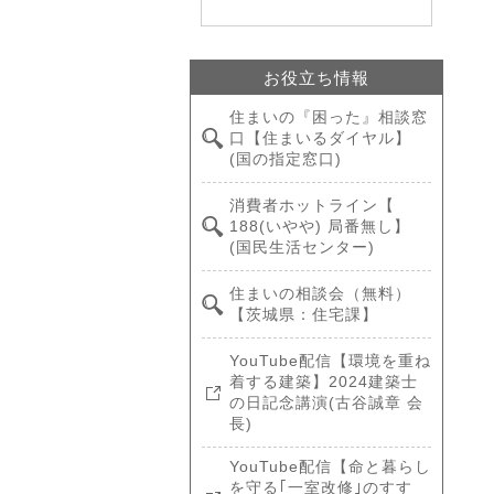
お役立ち情報
住まいの『困った』相談窓
口【住まいるダイヤル】
(国の指定窓口)
消費者ホットライン【
188(いやや) 局番無し】
(国民生活センター)
住まいの相談会（無料）
【茨城県：住宅課】
YouTube配信【環境を重ね
着する建築】2024建築士
の日記念講演(古谷誠章 会
長)
YouTube配信【命と暮らし
を守る｢一室改修｣のすす