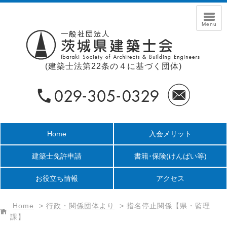
(建築士法第22条の４に基づく団体)
Home
入会メリット
建築士免許申請
書籍･保険
(けんばい等)
お役立ち情報
アクセス
Home
>
行政・関係団体より
>
指名停止関係【県・監理
課】