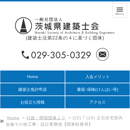
(建築士法第22条の４に基づく団体)
Home
入会メリット
建築士免許申請
書籍･保険
(けんばい等)
お役立ち情報
アクセス
Home
>
行政・関係団体より
>
(22) ｢ (23) 立石住宅室内
改修その他工事」設計業務他【関東財務局】