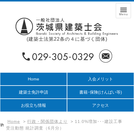
(建築士法第22条の４に基づく団体)
Home
入会メリット
建築士免許申請
書籍･保険
(けんばい等)
お役立ち情報
アクセス
Home
>
行政・関係団体より
>
11.0%増加･･･建設工事
受注動態 統計調査（6月分）