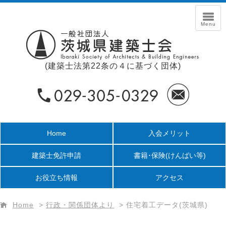
(建築士法第22条の４に基づく団体)
Home
入会メリット
建築士免許申請
書籍･保険
(けんばい等)
お役立ち情報
アクセス
Home
>
行政・関係団体より
>
住宅着工データ(茨城県)