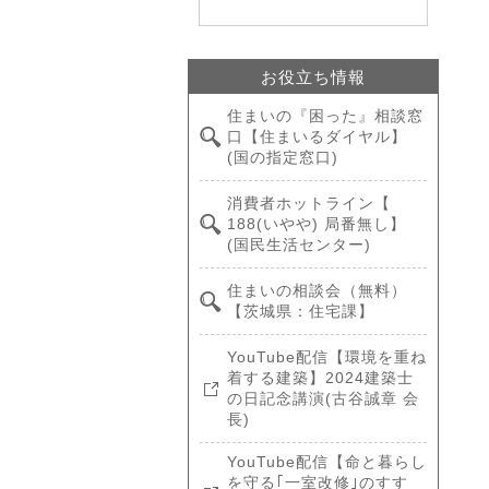
お役立ち情報
住まいの『困った』相談窓
口【住まいるダイヤル】
(国の指定窓口)
消費者ホットライン【
188(いやや) 局番無し】
(国民生活センター)
住まいの相談会（無料）
【茨城県：住宅課】
YouTube配信【環境を重ね
着する建築】2024建築士
の日記念講演(古谷誠章 会
長)
YouTube配信【命と暮らし
を守る｢一室改修｣のすす