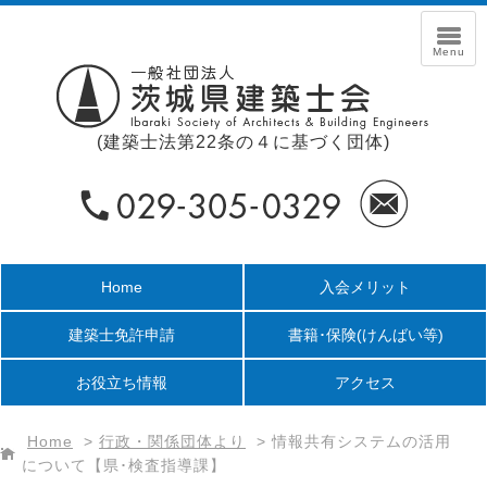
(建築士法第22条の４に基づく団体)
Home
入会メリット
建築士免許申請
書籍･保険
(けんばい等)
お役立ち情報
アクセス
Home
>
行政・関係団体より
>
情報共有システムの活用
について【県･検査指導課】