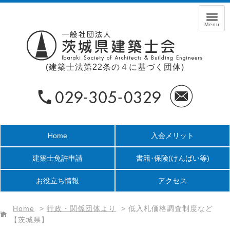
(建築士法第22条の４に基づく団体)
Home
入会メリット
建築士免許申請
書籍･保険
(けんばい等)
お役立ち情報
アクセス
Home
>
行政・関係団体より
>
低入札価格調査制度など
【茨城県】