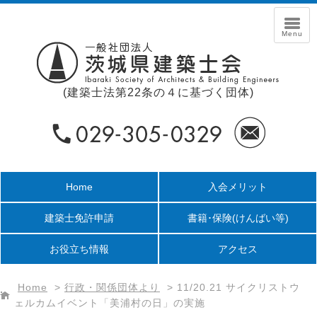
(建築士法第22条の４に基づく団体)
Home
入会メリット
建築士免許申請
書籍･保険
(けんばい等)
お役立ち情報
アクセス
Home
>
行政・関係団体より
>
11/20.21 サイクリストウ
ェルカムイベント「美浦村の日」の実施