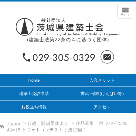
(建築士法第22条の４に基づく団体)
Home
入会メリット
建築士免許申請
書籍･保険
(けんばい等)
お役立ち情報
アクセス
Home
>
行政・関係団体より
>
作品募集 ｸﾘｰﾝｱｯﾌﾟひぬ
まﾈｯﾄﾜｰｸ フォトコンテスト ( 第15回 )