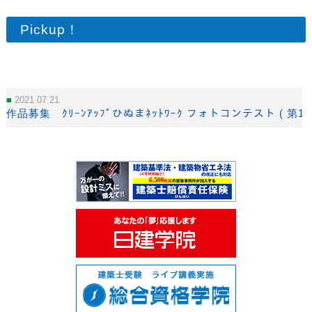
Pickup！
2021.07.21
作品募集 ｸﾘｰﾝｱｯﾌﾟひぬまﾈｯﾄﾜｰｸ フォトコンテスト ( 第15