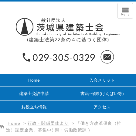
(建築士法第22条の４に基づく団体)
Home
入会メリット
建築士免許申請
書籍･保険
(けんばい等)
お役立ち情報
アクセス
Home
>
行政・関係団体より
>
「働き方改革優良（推
進）認定企業」募集中( 県・労働政策課 )